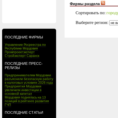
Фирмы раздела
Сортировать по:
город
Выберите регион:
ПОСЛЕДНИЕ ФИРМЫ
Управление Росреестра по
Республике Мордовия
Промпроектэксперт
Стройэксперт Саранск
ПОСЛЕДНИЕ ПРЕСС-
РЕЛИЗЫ
Предпринимателям Мордовии
разъяснили безопасную работу
в налоговых условиях 2026 года
Предприятия Мордовии
увеличили инвестиции в
основной капитал
Мордовия поднялась на 13
позиций в рейтинге развития
ГЧП
ПОСЛЕДНИЕ СТАТЬИ