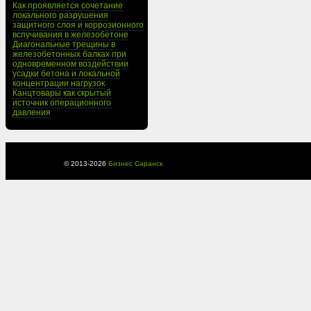
Как проявляется сочетание
локального разрушения
защитного слоя и коррозионного
вспучивания в железобетоне
Диагональные трещины в
железобетонных балках при
одновременном воздействии
усадки бетона и локальной
концентрации нагрузок
Канцтовары как скрытый
источник операционного
давления
© 2013-
2026
Бизнес Саранск