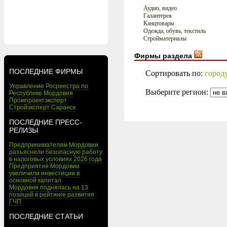
Аудио, видео
Галантерея
Канцтовары
Одежда, обувь, текстиль
Стройматериалы
Фирмы раздела
ПОСЛЕДНИЕ ФИРМЫ
Сортировать по:
город
Управление Росреестра по
Выберите регион:
Республике Мордовия
Промпроектэксперт
Стройэксперт Саранск
ПОСЛЕДНИЕ ПРЕСС-
РЕЛИЗЫ
Предпринимателям Мордовии
разъяснили безопасную работу
в налоговых условиях 2026 года
Предприятия Мордовии
увеличили инвестиции в
основной капитал
Мордовия поднялась на 13
позиций в рейтинге развития
ГЧП
ПОСЛЕДНИЕ СТАТЬИ