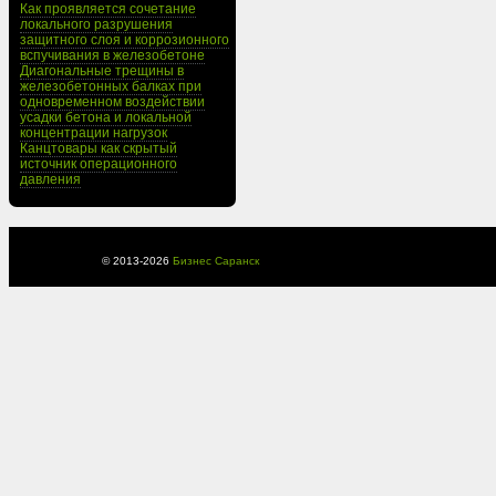
Как проявляется сочетание
локального разрушения
защитного слоя и коррозионного
вспучивания в железобетоне
Диагональные трещины в
железобетонных балках при
одновременном воздействии
усадки бетона и локальной
концентрации нагрузок
Канцтовары как скрытый
источник операционного
давления
© 2013-
2026
Бизнес Саранск