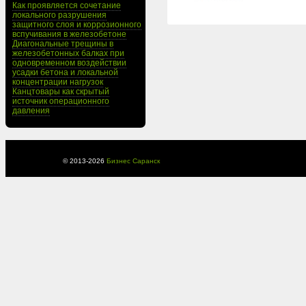
Как проявляется сочетание
локального разрушения
защитного слоя и коррозионного
вспучивания в железобетоне
Диагональные трещины в
железобетонных балках при
одновременном воздействии
усадки бетона и локальной
концентрации нагрузок
Канцтовары как скрытый
источник операционного
давления
© 2013-
2026
Бизнес Саранск