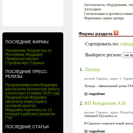
Автозапчасти, оборудование, сп
Автосервис
Сигнализации и противоугонные
Фирменные сервис-центры
Фирмы раздела
ПОСЛЕДНИЕ ФИРМЫ
Сортировать по:
город
Управление Росреестра по
Выберите регион:
Республике Мордовия
Промпроектэксперт
Стройэксперт Саранск
1.
Луидор
ПОСЛЕДНИЕ ПРЕСС-
РЕЛИЗЫ
регион: Саранск , адрес: г. Саран
Предпринимателям Мордовии
Луидор - официальный дилер ГАЗ
разъяснили безопасную работу
в налоговых условиях 2026 года
Предприятия Мордовии
увеличили инвестиции в
2.
ИП Кондратьев А.Н.
основной капитал
Мордовия поднялась на 13
регион: Саранск , адрес: Республ
позиций в рейтинге развития
obladatel13@yandex.ru
ГЧП
В Саранске открылся новый магаз
ПОСЛЕДНИЕ СТАТЬИ